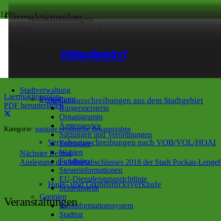
Lärmaktionsplan
Ausschreibungen
Start
Bekanntmachung
sonstige ortsübliche Bekanntgaben
Forchheim
Görsdorf
Lengefeld
Lippersdorf
Pockau
Reifland
Wernsdorf
Wünschendorf
Stellenausschreibungen der Stadtverwaltung
Lärmaktionsplan
Veröffentlicht am
vor 12 Monaten
Stadtverwaltung
Laermaktionsplan
Verwaltung
Stellenausschreibungen aus dem Stadtgebiet
PDF herunterladen
Bürgermeisterin
Organigramm
Ämterservice
Kategorie:
sonstige ortsübliche Bekanntgaben
Satzungen und Verordnungen
Vergabeausschreibungen nach VOB/VOL/HOAI
Formulare
Wahlen
Nächster Beitrag
Fundbüro
Auslegung des Jahresabschlusses 2018 der Stadt Pockau-Lengef
Steuerinformationen
EU-Dienstleistungsrichtlinie
Haus- und Grundstücksverkäufe
Schiedsstelle
Gremien
Veranstaltungen
Ratsinformationssystem
Stadtrat