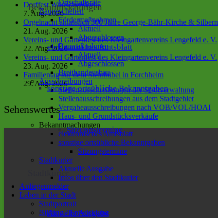
Ortschaftsräte
Dorffest Wünschendorf
Bekanntmachungen
Baugeschehen
7. Aug. 2026
Fördermaßnahmen
Orgelnacht anlässlich 300 Jahre George-Bähr-Kirche & Silbe
Aktuell
21. Aug. 2026
Abgeschlossen
Vereins- und Gartenfest des Kleingartenvereins Lengefeld e. V.
Baumaßnahmen
elektronisches Amtsblatt
22. Aug. 2026
Aktuell
Vereins- und Gartenfest des Kleingartenvereins Lengefeld e. V.
Abgeschlossen
23. Aug. 2026
Breitbandausbau
Familientag auf dem Steinhübel in Forchheim
Ausschreibungen
29. Aug. 2026
sonstige ortsübliche Bekanntgaben
Stellenausschreibungen der Stadtverwaltung
Stellenausschreibungen aus dem Stadtgebiet
Vergabeausschreibungen nach VOB/VOL/HOAI
Sehenswertes
Haus- und Grundstücksverkäufe
Bekanntmachungen
Sitzungstermine
elektronisches Amtsblatt
sonstige ortsübliche Bekanntgaben
Sitzungstermine
Stadtkurier
Aktuelle Ausgabe
Stadtkurier
Infos über den Stadtkurier
Anliegenmelder
Leben in der Stadt
Stadtportrait
Bildung / Entwicklung
Aktuelle Ausgabe