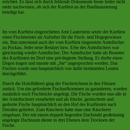
errichtet. Es lässt sich durch fehlende Dokumente heute leider nicht
mehr nachweisen, ob sich der Kurfürst an der Baufinanzierung
beteiligt hat.
Im vom Kurfürst eingerichteten Amt Lauterstein setzte der Kurfürst
einen Fischmeister als Aufseher für die Fisch- und Hegegewässer
ein. Ihm unterstand auch der vom Kurfürst eingesetzte Amtsfischer
zu Pockau. Jeder neue Besitzer bzw. Erbe des Amtsfischers war
gleichzeitig wieder Amtsfischer. Der Amtsfischer hatte als Beamter
des Kurfürsten im Dorf eine privilegierte Stellung. Er durfte einen
Degen tragen und musste mit „Sie“ angesprochen werden. Das
Fischen wurde nun hauptsächlich von dafür bestimmten Leuten
durchgeführt.
Durch die Holzflößerei ging der Fischreichtum in den Flüssen
zurück. Um das geforderte Fischaufkommen zu garantieren, wurden
zusätzlich noch Fischteiche angelegt. Die Fische wurden nun alle in
der Amtsfischerei verarbeitet und als frische, geräucherte und
gedorrte Fische hauptsächlich an den Hof des Kurfürsten nach
Dresden geliefert. Zum Räuchern hatte man eine Räucherei
eingebaut. Der mit einem doppelt liegenden Dachstuhl großräumig
angelegte Dachraum diente in drei Ebenen dem Trocknen der
Fische.