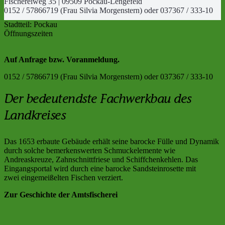
Fischereiweg 35 | 09509 Pockau-Lengefeld
0152 / 57866719 (Frau Silvia Morgenstern) oder 037367 / 333-10
Stadtteil:
Pockau
Öffnungszeiten
Auf Anfrage bzw. Voranmeldung.
0152 / 57866719 (Frau Silvia Morgenstern) oder 037367 / 333-10
Der bedeutendste Fachwerkbau des
Landkreises
Das 1653 erbaute Gebäude erhält seine barocke Fülle und Dynamik
durch solche bemerkenswerten Schmuckelemente wie
Andreaskreuze, Zahnschnittfriese und Schiffchenkehlen. Das
Eingangsportal wird durch eine barocke Sandsteinrosette mit
zwei eingemeißelten Fischen verziert.
Zur Geschichte der Amtsfischerei