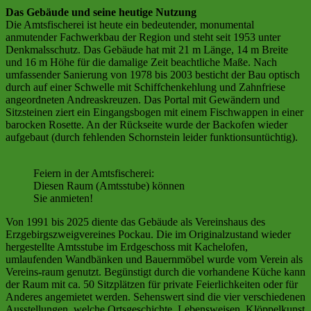
Das Gebäude und seine heutige Nutzung
Die Amtsfischerei ist heute ein bedeutender, monumental
anmutender Fachwerkbau der Region und steht seit 1953 unter
Denkmalsschutz. Das Gebäude hat mit 21 m Länge, 14 m Breite
und 16 m Höhe für die damalige Zeit beachtliche Maße. Nach
umfassender Sanierung von 1978 bis 2003 besticht der Bau optisch
durch auf einer Schwelle mit Schiffchenkehlung und Zahnfriese
angeordneten Andreaskreuzen. Das Portal mit Gewändern und
Sitzsteinen ziert ein Eingangsbogen mit einem Fischwappen in einer
barocken Rosette. An der Rückseite wurde der Backofen wieder
aufgebaut (durch fehlenden Schornstein leider funktionsuntüchtig).
Feiern in der Amtsfischerei:
Diesen Raum (Amtsstube) können
Sie anmieten!
Von 1991 bis 2025 diente das Gebäude als Vereinshaus des
Erzgebirgszweigvereines Pockau. Die im Originalzustand wieder
hergestellte Amtsstube im Erdgeschoss mit Kachelofen,
umlaufenden Wandbänken und Bauernmöbel wurde vom Verein als
Vereins-raum genutzt. Begünstigt durch die vorhandene Küche kann
der Raum mit ca. 50 Sitzplätzen für private Feierlichkeiten oder für
Anderes angemietet werden. Sehenswert sind die vier verschiedenen
Ausstellungen, welche Ortsgeschichte, Lebensweisen, Klöppelkunst