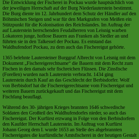
Die Entwicklung der Fischerei in Pockau wurde hauptsächlich von
der jeweiligen Herrschaft auf der Burg Niederlauterstein bestimmt.
Die Burg diente im 12. Jahrhundert dem Schutz der Händler auf den
Böhmischen Steigen und war für den Markgrafen von Meißen ein
Stützpunkt für die Kolonisation des Reichslandes. Im Auftrag der
auf Lauterstein herrschenden Feudalherren von Leisnig warben
Lokatoren junge, hoflose Bauern aus Franken als Siedler an und
führten sie in den Talkessel der Pockau. Es entstand das
Waldhufendorf Pockau, zu dem auch das Fischereigut gehörte.
1365 belehnte Lautersteiner Burggraf Albrecht von Leisnig mit dem
Dokument „Fischereigerechtsame“ die Bauern mit dem Recht zum
Fischen in den damals sehr fischreichen Flüssen. Die Zinsfische
(Forellen) wurden nach Lauterstein verbracht. 1434 ging
Lauterstein durch Kauf an das Geschlecht der Berbisdorfer. Wolf
von Berbisdorf hat die Fischereigerechtsame vom Fischereigut und
weiteren Bauern zurückgekauft und das Fischereigut mit dem
Fischfang beauflagt.
Während des 30- jährigen Krieges brannten 1646 schwedische
Soldaten den Großteil des Waldhufendorfes nieder, so auch das
Fischereigut. Der Kurfürst erzwang in Folge von den Berbisdorfern
den Kaufder Herrschaft Lauterstein. Im Auftrag von Kurfürst
Johann Georg dem I. wurde 1653 an Stelle des abgebrannten
Fischereigutes die kurfürstliche Amtsfischerei in der heutigen Gestalt