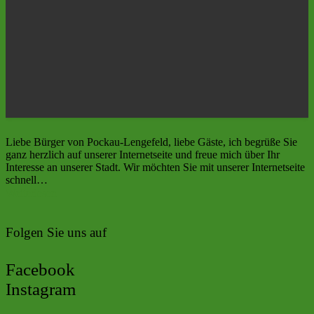
Liebe Bürger von Pockau-Lengefeld, liebe Gäste, ich begrüße Sie
ganz herzlich auf unserer Internetseite und freue mich über Ihr
Interesse an unserer Stadt. Wir möchten Sie mit unserer Internetseite
schnell…
Weiterlesen
Folgen Sie uns auf
Facebook
Instagram