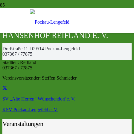
REIT- UND FAHRVEREIN
HANSENHOF REIFLAND E. V.
Dorfstraße 11 I 09514 Pockau-Lengefeld
037367 / 77875
Stadtteil:
Reifland
037367 / 77875
Vereinsvorsitzender: Steffen Schmieder
SV „Alte Herren“ Wünschendorf e. V.
KSV Pockau-Lengefeld e. V.
Veranstaltungen