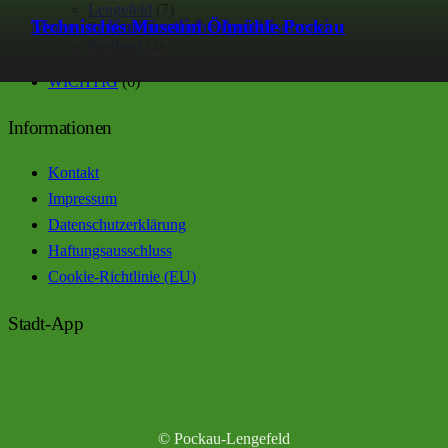
Lengefeld
(7)
Museum Kalkwerk Lengefeld
Museum Kurfürstliche Amtsfischerei
Technisches Museum Ölmühle Pockau
Pockau
(2)
Reifland
(4)
Wünschendorf
(1)
WICHTIG
(6)
Informationen
Kontakt
Impressum
Datenschutzerklärung
Haftungsausschluss
Cookie-Richtlinie (EU)
Stadt-App
© Pockau-Lengefeld