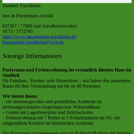
Stadtteil:
Forchheim
Ines & Friedemann Arnold
037367 / 77869 (mit Anrufbeantworter)
0173 / 5772765
https://www.bauernstube-forchheim.de/
bauernstube.forchheim@web.de
Sonstige Informationen
Partyraum und Ferienwohnung im vermutlich ältesten Haus im
Stadtteil
Ob Familien-, Vereins- oder Firmenfeier – wir haben den passenden
Raum für Ihre Veranstaltung mit bis zu 40 Personen.
Wir bieten ihnen:
– ein stimmungsvolles und gemütliches Ambiente im
denkmalgeschützten erzgebirgischen Wohnstallhaus
– Garten mit Lagerfeuerplatz und Holzbackofen
– Ferienwohnung mit 7 Betten in 3 Schlafzimmern im OG mit
zeitgemäßem Komfort im historischen Ambiente
Der Partyraum ist barrierearm und mit Rollstuhl/Rollator mit leichter