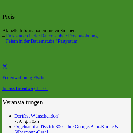
Preis
Aktuelle Informationen finden Sie hier:
–
Entspannen in der Bauernstube / Ferienwohnung
–
Feiern in der Bauernstube / Partyraum
Ferienwohnung Fischer
Imbiss Broadway B 101
Veranstaltungen
Dorffest Wünschendorf
7. Aug. 2026
Orgelnacht anlässlich 300 Jahre George-Bähr-Kirche &
Silbermann-Orgel