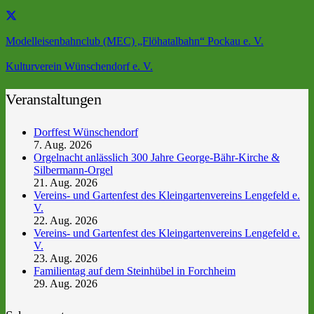
Modelleisenbahnclub (MEC) „Flöhatalbahn“ Pockau e. V.
Kulturverein Wünschendorf e. V.
Veranstaltungen
Dorffest Wünschendorf
7. Aug. 2026
Orgelnacht anlässlich 300 Jahre George-Bähr-Kirche &
Silbermann-Orgel
21. Aug. 2026
Vereins- und Gartenfest des Kleingartenvereins Lengefeld e.
V.
22. Aug. 2026
Vereins- und Gartenfest des Kleingartenvereins Lengefeld e.
V.
23. Aug. 2026
Familientag auf dem Steinhübel in Forchheim
29. Aug. 2026