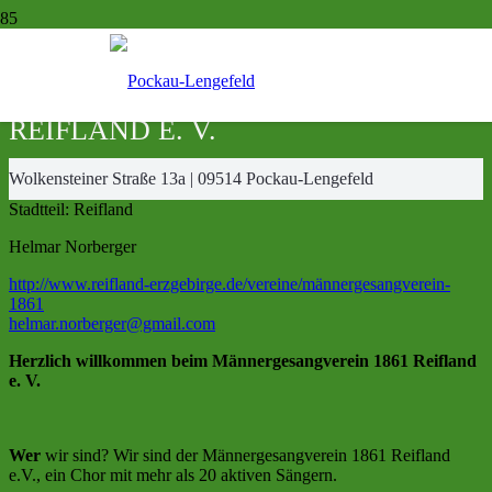
MÄNNERGESANGVEREIN 1861
REIFLAND E. V.
Wolkensteiner Straße 13a | 09514 Pockau-Lengefeld
Stadtteil:
Reifland
Helmar Norberger
http://www.reifland-erzgebirge.de/vereine/männergesangverein-
1861
helmar.norberger@gmail.com
Herzlich willkommen beim Männergesangverein
1861 Reifland
e. V.
Wer
wir sind? Wir sind der Männergesangverein 1861 Reifland
e.V., ein Chor mit mehr als 20 aktiven Sängern.