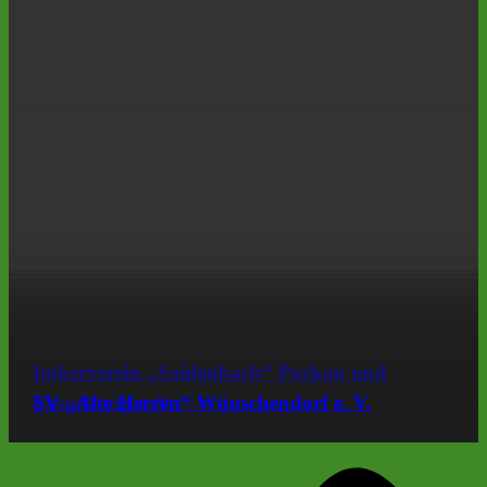
Imkerverein „Saidenbach“ Pockau und
Rundwanderungen
Kantine L. Hunger
natürlich Ihr Friseur
Umgebung e. V.
SV „Alte Herren“ Wünschendorf e. V.