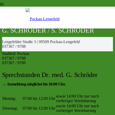
GEMEINSCHAFTSPRAXIS DR. MED.
G. SCHRÖDER / S. SCHRÖDER
Lengefelder Straße 3 | 09509 Pockau-Lengefeld
037367 / 9788
Stadtteil:
Pockau
037367 / 9788
037367 / 9789
Sprechstunden Dr. med. G. Schröder
→ Anmeldung möglichst bis 10:00 Uhr.
sowie 14:00 Uhr
nur nach
Montag:
07:00 bis 12:00 Uhr
vorheriger Vereinbarung
sowie 14:00 Uhr
nur nach
Dienstag:
07:00 bis 12:00 Uhr
vorheriger Vereinbarung