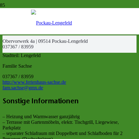
FERIENHAUS SACHSE
Obervorwerk 4a | 09514 Pockau-Lengefeld
037367 / 83959
Stadtteil:
Lengefeld
Familie Sachse
037367 / 83959
http://www.ferienhaus-sachse.de
fam.sachse@gmx.de
Sonstige Informationen
– Heizung und Warmwasser ganzjährig
– Terrasse mit Gartenmöbeln, elektr. Tischgrill, Liegewiese,
Parkplatz
– separater Schlafraum mit Doppelbett und Schlafboden für 2
Personen (Dachschrägen)