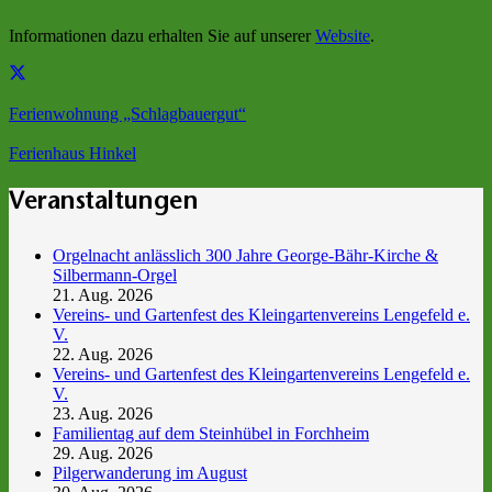
Informationen dazu erhalten Sie auf unserer
Website
.
Ferienwohnung „Schlagbauergut“
Ferienhaus Hinkel
Veranstaltungen
Orgelnacht anlässlich 300 Jahre George-Bähr-Kirche &
Silbermann-Orgel
21. Aug. 2026
Vereins- und Gartenfest des Kleingartenvereins Lengefeld e.
V.
22. Aug. 2026
Vereins- und Gartenfest des Kleingartenvereins Lengefeld e.
V.
23. Aug. 2026
Familientag auf dem Steinhübel in Forchheim
29. Aug. 2026
Pilgerwanderung im August