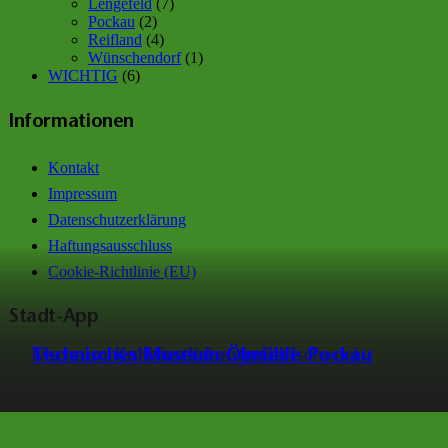
Lengefeld
(7)
Pockau
(2)
Reifland
(4)
Wünschendorf
(1)
WICHTIG
(6)
Informationen
Kontakt
Impressum
Datenschutzerklärung
Haftungsausschluss
Cookie-Richtlinie (EU)
Stadt-App
Museum Kurfürstliche Amtsfischerei
Museum Kalkwerk Lengefeld
Technisches Museum Ölmühle Pockau
© Pockau-Lengefeld